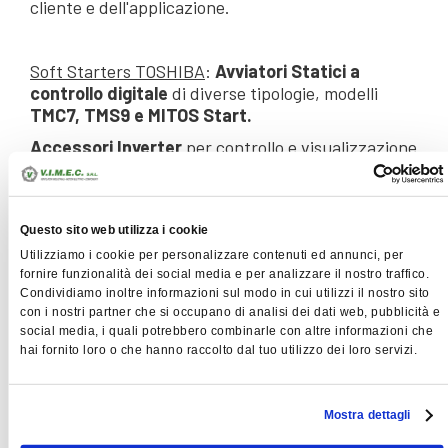
cliente e dell'applicazione.
Soft Starters TOSHIBA
:
Avviatori Statici a
controllo digitale
di diverse tipologie, modelli
TMC7, TMS9 e MITOS Start.
Accessori Inverter
per controllo e visualizzazione
a display ottimizzati!
INVERTER
Questo sito web utilizza i cookie
Utilizziamo i cookie per personalizzare contenuti ed annunci, per
fornire funzionalità dei social media e per analizzare il nostro traffico.
Inverter INVT
Condividiamo inoltre informazioni sul modo in cui utilizzi il nostro sito
con i nostri partner che si occupano di analisi dei dati web, pubblicità e
Inverter TOSHIBA
social media, i quali potrebbero combinarle con altre informazioni che
hai fornito loro o che hanno raccolto dal tuo utilizzo dei loro servizi.
Inverter in Box IP66
Inverter in quadro IP55
Mostra dettagli