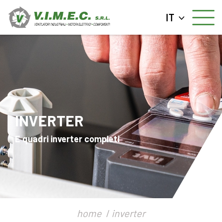
IT
INVERTER
E quadri inverter completi
home
inverter