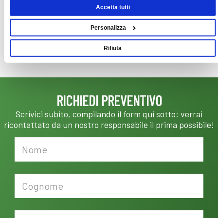
Soft starters
Accetta tutti
Accessori inverter: MITOS
Personalizza
Rifiuta
RICHIEDI PREVENTIVO
Scrivici subito, compilando il form qui sotto: verrai
ricontattato da un nostro responsabile il prima possibile!