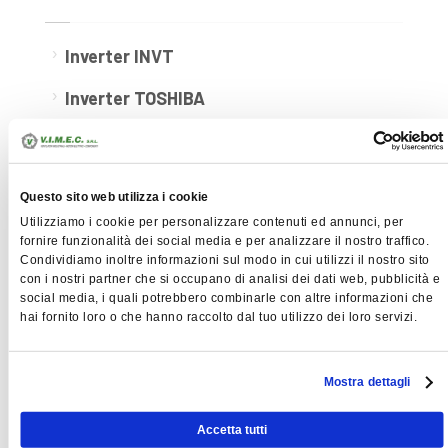
Inverter INVT
Inverter TOSHIBA
Inverter in Box IP66
Inverter in quadro IP55
Questo sito web utilizza i cookie
Soft starters
Utilizziamo i cookie per personalizzare contenuti ed annunci, per
fornire funzionalità dei social media e per analizzare il nostro traffico.
Condividiamo inoltre informazioni sul modo in cui utilizzi il nostro sito
Accessori inverter: MITOS
con i nostri partner che si occupano di analisi dei dati web, pubblicità e
social media, i quali potrebbero combinarle con altre informazioni che
Controllo e visualizzazione - MITOS VT6
hai fornito loro o che hanno raccolto dal tuo utilizzo dei loro servizi.
Controllo e visualizzazione - MITOS VT6
AIR
Mostra dettagli
Controllo e visualizzazione - MITOS VT6
HVAC
Accetta tutti