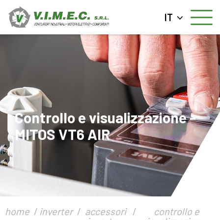
IT
Controllo e visualizzazione -
MITOS VT6 AIR
home
inverter
accessori
controllo e