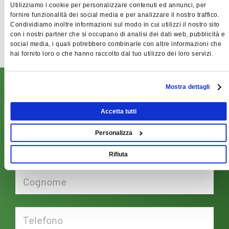
Scarica i nostri cataloghi di settore.
Utilizziamo i cookie per personalizzare contenuti ed annunci, per
fornire funzionalità dei social media e per analizzare il nostro traffico.
Manuale MITOS VT6 AIR
Condividiamo inoltre informazioni sul modo in cui utilizzi il nostro sito
con i nostri partner che si occupano di analisi dei dati web, pubblicità e
social media, i quali potrebbero combinarle con altre informazioni che
hai fornito loro o che hanno raccolto dal tuo utilizzo dei loro servizi.
RICHIEDI PREVENTIVO
Mostra dettagli
Scrivici subito, compilando il form qui sotto: verrai
Accetta tutti
ricontattato da un nostro responsabile il prima possibile!
Personalizza
Rifiuta