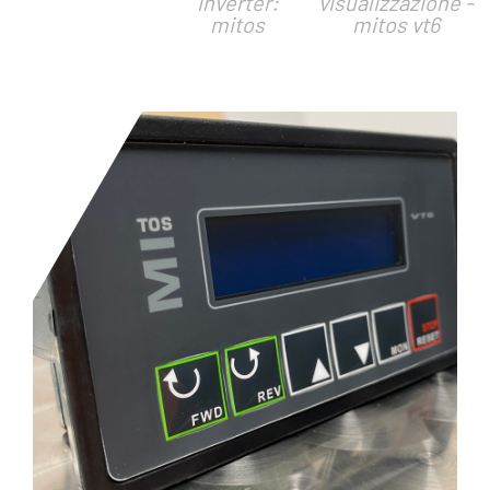
inverter:
visualizzazione -
mitos
mitos vt6