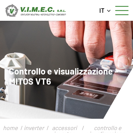
IT
Controllo e visualizzazione -
MITOS VT6
home
inverter
accessori
controllo e