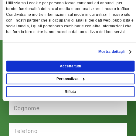
Scarica i nostri cataloghi di settore.
Utilizziamo i cookie per personalizzare contenuti ed annunci, per
fornire funzionalità dei social media e per analizzare il nostro traffico.
Manuale MITOS VT6
Condividiamo inoltre informazioni sul modo in cui utilizzi il nostro sito
con i nostri partner che si occupano di analisi dei dati web, pubblicità e
social media, i quali potrebbero combinarle con altre informazioni che
hai fornito loro o che hanno raccolto dal tuo utilizzo dei loro servizi.
RICHIEDI PREVENTIVO
Mostra dettagli
Scrivici subito, compilando il form qui sotto: verrai
Accetta tutti
ricontattato da un nostro responsabile il prima possibile!
Personalizza
Rifiuta