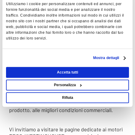
Utilizziamo i cookie per personalizzare contenuti ed annunci, per
fornire funzionalità dei social media e per analizzare il nostro
V.I.M.E.C. srl
è lieta di annunciare il
traffico. Condividiamo inoltre informazioni sul modo in cui utilizzi il
raggiungimento dell'accordo di collaborazione
nostro sito con i nostri partner che si occupano di analisi dei dati
commerciale con TECO-Europe, sede europea di
web, pubblicità e social media, i quali potrebbero combinarle con
Teco Electric and Machinery Co. Ltd,
terzo
altre informazioni che hai fornito loro o che hanno raccolto dal tuo
produttore mondiale di motori elettrici e meglio
utilizzo dei loro servizi.
nota nel mondo con il brand Teco-Westinghouse.
TECO, per il mercato europeo, propone la
nuova
Mostra dettagli
serie di motori elettrici ad alta efficienza
"E-
motion"
, progettati secondo gli Standard Europei
Accetta tutti
raggiungendo la massima qualità e versatilità di
prodotto.
Personalizza
V.I.M.E.C. srl
, nella veste di
Master Distributor dei
motori elettrici TECO-WESTINGHOUSE
, può
Rifiuta
garantire la massima qualità ed affidabilità di
prodotto, alle migliori condizioni commerciali.
Vi invitiamo a visitare le pagine dedicate ai motori