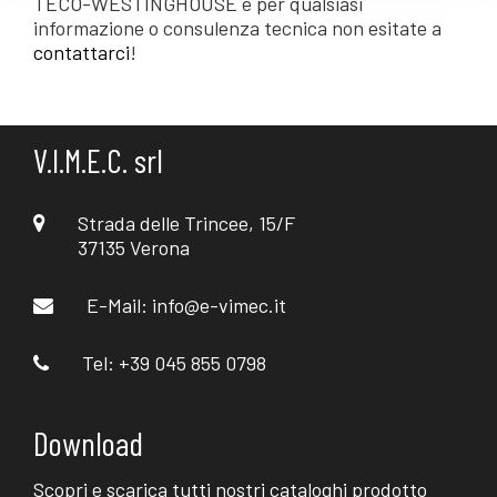
TECO-WESTINGHOUSE e per qualsiasi
informazione o consulenza tecnica non esitate a
contattarci
!
V.I.M.E.C. srl
Strada delle Trincee, 15/F
37135 Verona
E-Mail:
info@e-vimec.it
Tel: +39 045 855 0798
Download
Scopri e scarica tutti nostri cataloghi prodotto