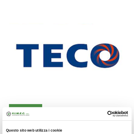
01.09.2013
V.I.M.E.C. s.r.l. Master Distributor dei motori
TECO-WESTINGHOUSE
Questo sito web utilizza i cookie