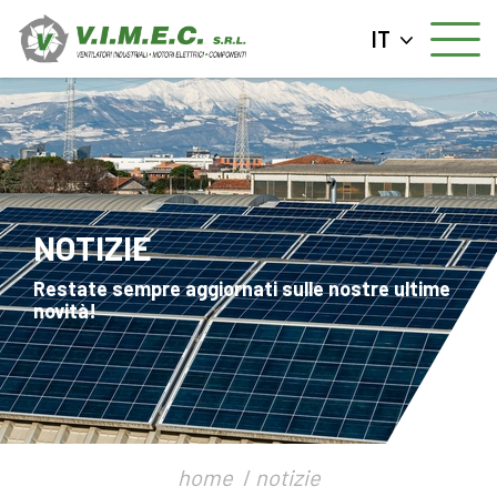
IT
NOTIZIE
Restate sempre aggiornati sulle nostre ultime
novità!
home
notizie