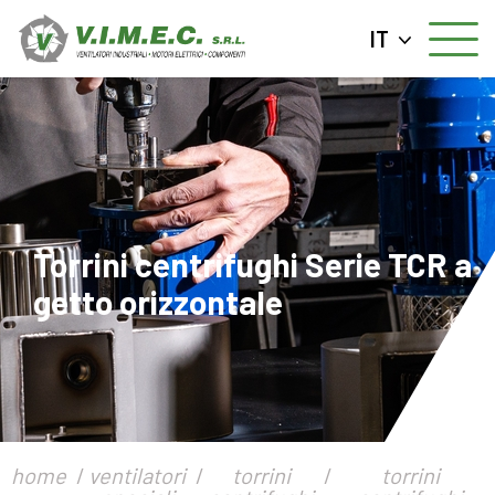
IT
Torrini centrifughi Serie TCR a
getto orizzontale
home
ventilatori
torrini
torrini