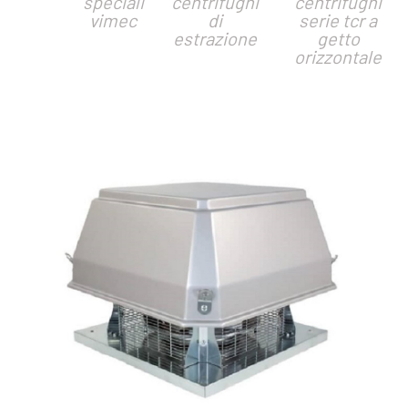
speciali
centrifughi
centrifughi
vimec
di
serie tcr a
estrazione
getto
orizzontale