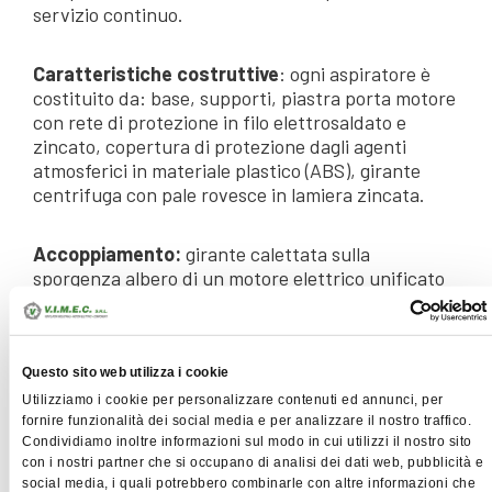
servizio continuo.
Caratteristiche costruttive
: ogni aspiratore è
costituito da: base, supporti, piastra porta motore
con rete di protezione in filo elettrosaldato e
zincato, copertura di protezione dagli agenti
atmosferici in materiale plastico (ABS), girante
centrifuga con pale rovesce in lamiera zincata.
Accoppiamento:
girante calettata sulla
sporgenza albero di un motore elettrico unificato
(IEC34/01) con ventilazione esterna, portezione
IP55 cl.F, accoppiamenti possibili:
- a mot. el. singola velocità trifase V.400 Hz50
- a mot. el. singola velocità monofase V.230 Hz50
Questo sito web utilizza i cookie
- a mot. el. doppia velocità (avvolgimenti separati
Utilizziamo i cookie per personalizzare contenuti ed annunci, per
Y/Y) trifase V.400 Hz50
fornire funzionalità dei social media e per analizzare il nostro traffico.
Condividiamo inoltre informazioni sul modo in cui utilizzi il nostro sito
con i nostri partner che si occupano di analisi dei dati web, pubblicità e
Accessori:
serranda a gravità, costruzione in
social media, i quali potrebbero combinarle con altre informazioni che