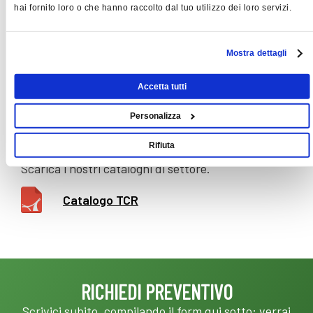
lamiera zincata.
hai fornito loro o che hanno raccolto dal tuo utilizzo dei loro servizi.
Costruzioni speciali:
su richiesta in versione
Mostra dettagli
certificata per impiego 60°C servizio continuo
400°C solo per due ore (omologazione CTICM).
Accetta tutti
ALLEGATI
Personalizza
Rifiuta
Scarica i nostri cataloghi di settore.
Catalogo TCR
RICHIEDI PREVENTIVO
Scrivici subito, compilando il form qui sotto: verrai