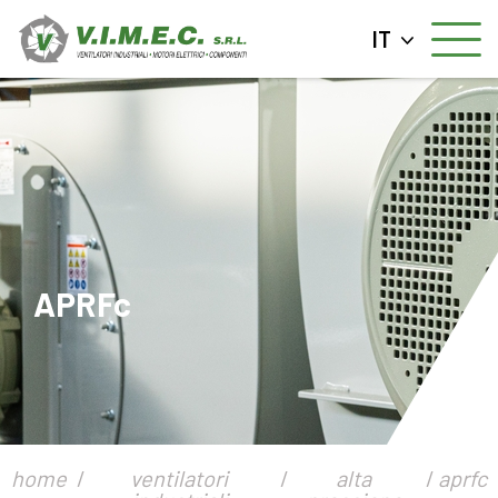
IT
APRFc
home
ventilatori
alta
aprfc