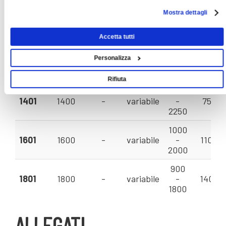
1450
Mostra dettagli
1121
1120
-
variabile
-
35 - 1
2800
Accetta tutti
1250
Personalizza
1251
1250
-
variabile
-
48 - 1
2500
Rifiuta
1120
1401
1400
-
variabile
-
75 - 2
2250
1000
1601
1600
-
variabile
-
110 - 
2000
900
1801
1800
-
variabile
-
140 - 
1800
ALLEGATI