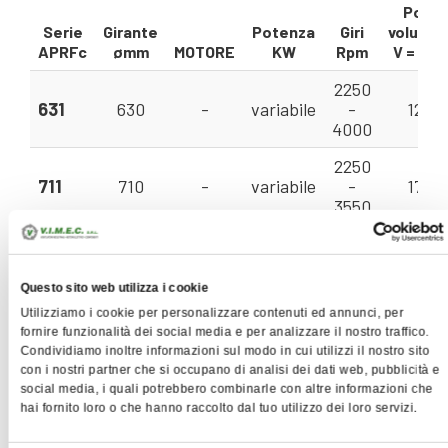
Porta
Serie
Girante
Potenza
Giri
volumet
APRFc
ømm
MOTORE
KW
Rpm
V = m³/
2250
631
630
-
variabile
-
12 - 
4000
2250
711
710
-
variabile
-
17 - 
3550
2000
801
800
-
variabile
-
25 - 
3350
Questo sito web utilizza i cookie
Utilizziamo i cookie per personalizzare contenuti ed annunci, per
1800
fornire funzionalità dei social media e per analizzare il nostro traffico.
901
900
-
variabile
-
35 - 1
Condividiamo inoltre informazioni sul modo in cui utilizzi il nostro sito
3150
con i nostri partner che si occupano di analisi dei dati web, pubblicità e
social media, i quali potrebbero combinarle con altre informazioni che
1600
hai fornito loro o che hanno raccolto dal tuo utilizzo dei loro servizi.
1001
1000
-
variabile
-
45 - 1
2950