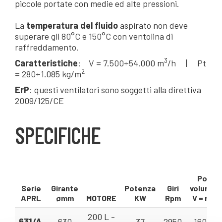
piccole portate con medie ed alte pressioni.
La
temperatura del fluido
aspirato non deve
superare gli 80°C e 150°C con ventolina di
raffreddamento.
3
Caratteristiche
: V = 7.500÷54.000 m
/h | Pt
2
= 280÷1.085 kg/m
ErP
: questi ventilatori sono soggetti alla direttiva
2009/125/CE
SPECIFICHE
Portat
Serie
Girante
Potenza
Giri
volumetr
APRL
ømm
MOTORE
KW
Rpm
V = m³/
200 L -
631/A
630
37
2950
160 - 4