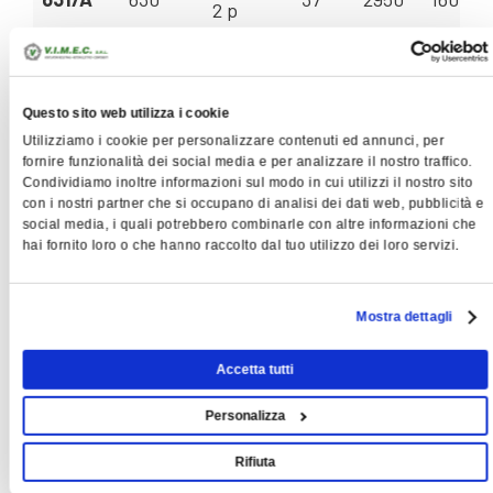
2 p
200 L -
632/A
630
30
2950
140 - 3
2 p
180 M -
Questo sito web utilizza i cookie
633/A
630
22
2950
125 - 3
2 p
Utilizziamo i cookie per personalizzare contenuti ed annunci, per
fornire funzionalità dei social media e per analizzare il nostro traffico.
280 S -
711/A
710
75
2950
250 - 5
Condividiamo inoltre informazioni sul modo in cui utilizzi il nostro sito
2 p
con i nostri partner che si occupano di analisi dei dati web, pubblicità e
social media, i quali potrebbero combinarle con altre informazioni che
250 M -
712/A
710
55
2950
225 - 5
hai fornito loro o che hanno raccolto dal tuo utilizzo dei loro servizi.
2 p
225 M -
713/A
710
45
2950
200 - 4
Mostra dettagli
2 p
315 M -
Accetta tutti
801/A
801
132
2950
355 - 9
2 p
Personalizza
315 S -
802/A
801
110
2950
315 - 8
2 p
Rifiuta
280 M -