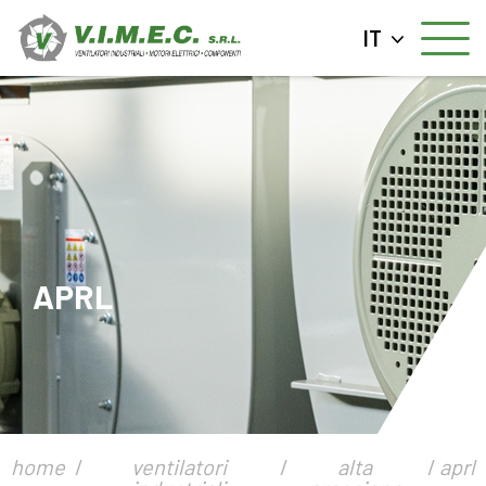
IT
APRL
home
ventilatori
alta
aprl