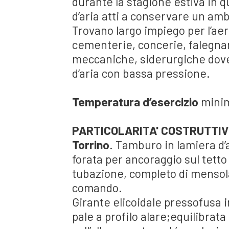
durante la stagione estiva in q
d’aria atti a conservare un am
Trovano largo impiego per l’aer
cementerie, concerie, falegna
meccaniche, siderurgiche dove
d’aria con bassa pressione.
Temperatura d’esercizio
minim
PARTICOLARITA' COSTRUTTIV
Torrino
. Tamburo in lamiera d’
forata per ancoraggio sul tetto
tubazione, completo di mensola
comando.
Girante elicoidale pressofusa in
pale a profilo alare;equilibra