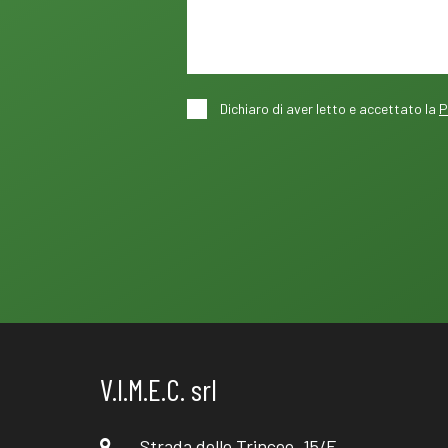
Dichiaro di aver letto e accettato la
P
V.I.M.E.C. srl
Strada delle Trincee, 15/F