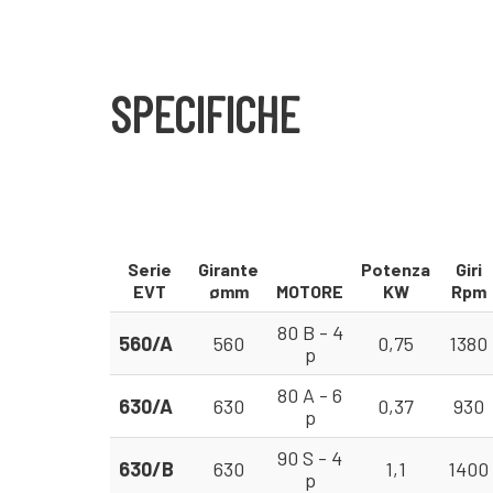
SPECIFICHE
Serie
Girante
Potenza
Giri
EVT
ømm
MOTORE
KW
Rpm
80 B - 4
560/A
560
0,75
1380
p
80 A - 6
630/A
630
0,37
930
p
90 S - 4
630/B
630
1,1
1400
p