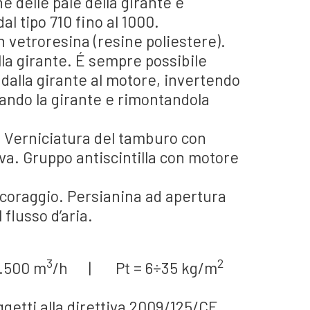
e delle pale della girante è
al tipo 710 fino al 1000.
 vetroresina (resine poliestere).
alla girante. É sempre possibile
oè dalla girante al motore, invertendo
ando la girante e rimontandola
. Verniciatura del tamburo con
va. Gruppo antiscintilla con motore
coraggio. Persianina ad apertura
flusso d’aria.
3
2
.500 m
/h | Pt = 6÷35 kg/m
ggetti alla direttiva 2009/125/CE