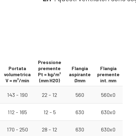
Pressione
Portata
premente
Flangia
Flangia
volumetrica
Pt = kg/m²
aspirante
premente
V = m³/min
(mm H2O)
Ømm
int. mm
143 - 190
22 - 12
560
560x0
112 - 165
12 - 5
630
630x0
170 - 250
28 - 12
630
630x0