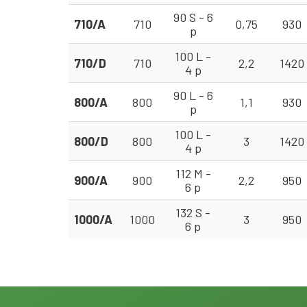
90 S - 6
710/A
710
0,75
930
p
100 L -
710/D
710
2,2
1420
4 p
90 L - 6
800/A
800
1,1
930
p
100 L -
800/D
800
3
1420
4 p
112 M -
900/A
900
2,2
950
6 p
132 S -
1000/A
1000
3
950
6 p