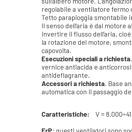
sull’albero motore. L’angolazion
regolabile a ventilatore fermo d
Tetto parapioggia smontabile in
Il senso dell’aria è dal motore 
invertire il flusso dell’aria, ci
la rotazione del motore, smont
capovolta.
Esecuzioni speciali a richiesta
vernice antiacida e anticorrosi
antideflagrante.
Accessori a richiesta
. Base an
automatica con il passaggio del 
Caratteristiche:
V = 8.000÷41
ErP
: questi ventilatori sono so