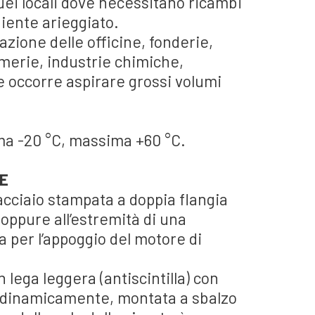
uei locali dove necessitano ricambi
biente arieggiato.
azione delle officine, fonderie,
merie, industrie chimiche,
 occorre aspirare grossi volumi
a -20 °C, massima +60 °C.
E
acciaio stampata a doppia flangia
 oppure all’estremità di una
 per l’appoggio del motore di
 lega leggera (antiscintilla) con
ta dinamicamente, montata a sbalzo