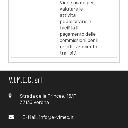
Viene usato per
valutare le
attività
pubblicitarie e
facilita il
pagamento delle
commissioni per il
reindirizzamento
tra i siti.
V.I.M.E.C. srl
Strada delle Trincee, 15/F
37135 Verona
E-Mail:
info@e-vimec.it