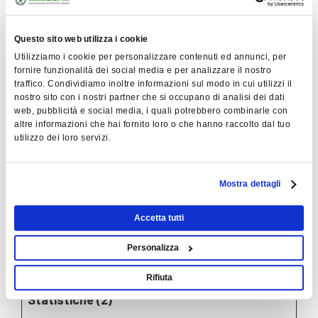
del sito.
rc::c
Google
Questo cookie è
Sessio
Questo sito web utilizza i cookie
usato per
ne
Utilizziamo i cookie per personalizzare contenuti ed annunci, per
distinguere tra
fornire funzionalità dei social media e per analizzare il nostro
umani e robot.
traffico. Condividiamo inoltre informazioni sul modo in cui utilizzi il
nostro sito con i nostri partner che si occupano di analisi dei dati
test_coo
Google
Utilizzato per
1
web, pubblicità e social media, i quali potrebbero combinarle con
kie
verificare se il
giorno
altre informazioni che hai fornito loro o che hanno raccolto dal tuo
browser
utilizzo dei loro servizi.
dell'utente
supporta i
cookie.
Mostra dettagli
WTDEBU
www.e-
Verifica la
400
G
vimec.it
presenza di un
giorni
Accetta tutti
cookie debugger
Personalizza
tecnico.
Rifiuta
Statistiche (2)