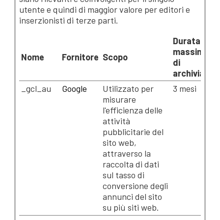
utente e quindi di maggior valore per editori e
inserzionisti di terze parti.
Durata
massima
Nome
Fornitore
Scopo
di
archiviazio
_gcl_au
Google
Utilizzato per
3 mesi
misurare
l'efficienza delle
attività
pubblicitarie del
sito web,
attraverso la
raccolta di dati
sul tasso di
conversione degli
annunci del sito
su più siti web.