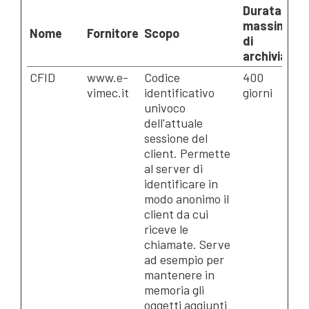
Durata
massima
Nome
Fornitore
Scopo
di
archiviazio
CFID
www.e-
Codice
400
vimec.it
identificativo
giorni
univoco
dell'attuale
sessione del
client. Permette
al server di
identificare in
modo anonimo il
client da cui
riceve le
chiamate. Serve
ad esempio per
mantenere in
memoria gli
oggetti aggiunti