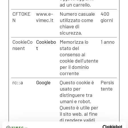
ad un carrello.
CFTOKE
www.e-
Numero casuale
400
N
vimec.it
utilizzato come
giorni
chiave di
sicurezza.
CookieCo
Cookiebo
Memorizza lo
1 anno
nsent
t
stato del
consenso ai
cookie dell'utente
per il dominio
corrente
rc::a
Google
Questo cookie è
Persis
usato per
tente
distinguere tra
umani e robot.
Questo è utile per
il sito web, al fine
di rendere validi
rapporti sull'uso