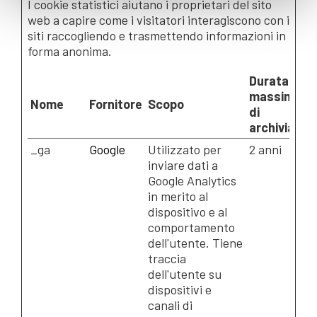
I cookie statistici aiutano i proprietari del sito
web a capire come i visitatori interagiscono con i
siti raccogliendo e trasmettendo informazioni in
forma anonima.
Durata
massima
Nome
Fornitore
Scopo
di
archiviazio
_ga
Google
Utilizzato per
2 anni
inviare dati a
Google Analytics
in merito al
dispositivo e al
comportamento
dell'utente. Tiene
traccia
dell'utente su
dispositivi e
canali di