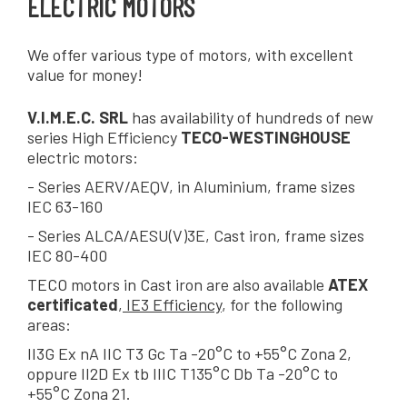
ELECTRIC MOTORS
We offer various type of motors, with excellent
value for money!
V.I.M.E.C.
SRL
has availability of hundreds of new
series High Efficiency
TECO-WESTINGHOUSE
electric motors:
- Series AERV/AEQV, in Aluminium, frame sizes
IEC 63-160
- Series ALCA/AESU(V)3E, Cast iron, frame sizes
IEC 80-400
TECO motors in Cast iron are also available
ATEX
certificated
,
IE3 Efficiency
, for the following
areas:
II3G Ex nA IIC T3 Gc Ta -20°C to +55°C Zona 2,
oppure II2D Ex tb IIIC T135°C Db Ta -20°C to
+55°C Zona 21.