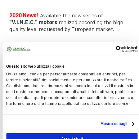
2020 News!
Available the new series of
"V.I.M.E.C." motors
realized according the high
quality level requested by European market.
To see all the construction features of motors
please see the specific pages of this section and
the Download area.
Questo sito web utilizza i cookie
For more information or questions, contact us!
Utilizziamo i cookie per personalizzare contenuti ed annunci, per
fornire funzionalità dei social media e per analizzare il nostro traffico.
ELECTRIC MOTORS
Condividiamo inoltre informazioni sul modo in cui utilizzi il nostro sito
con i nostri partner che si occupano di analisi dei dati web, pubblicità e
social media, i quali potrebbero combinarle con altre informazioni che
hai fornito loro o che hanno raccolto dal tuo utilizzo dei loro servizi.
TECO motors in alluminum and cast iron -
IE2, IE3
VIMEC motors in aluminum and cast iron
Mostra dettagli
- IE2, IE3, IE4
Accetta tutti