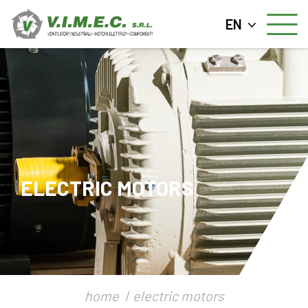
EN
ELECTRIC MOTORS
home
electric motors