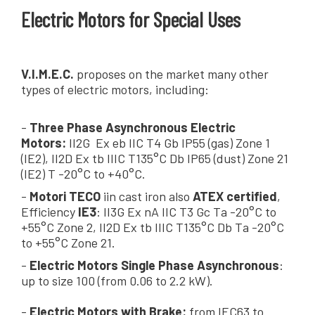
Electric Motors for Special Uses
V.I.M.E.C.
proposes on the market
many other
types of
electric motors
,
including:
-
Three Phase Asynchronous
Electric
Motors:
II2G Ex eb IIC T4 Gb IP55 (gas) Zone 1
(IE2), II2D Ex tb IIIC T135°C Db IP65 (dust) Zone 21
(IE2) T -20°C to +40°C.
-
Motori TECO
iin cast iron also
ATEX certified
,
Efficiency
IE3
: II3G Ex nA IIC T3 Gc Ta -20°C to
+55°C Zone 2, II2D Ex tb IIIC T135°C Db Ta -20°C
to +55°C Zone 21.
-
Electric Motors
Single Phase
Asynchronous
:
up to size 100
(
from 0.06
to 2.2
kW
).
-
Electric Motors
with
Brake
:
from
IEC63
to