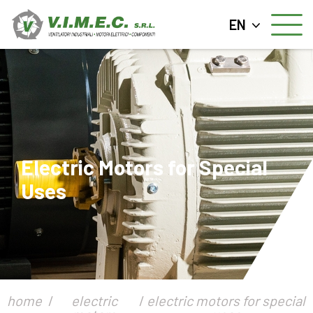
EN
Electric Motors for Special
Uses
home
electric
electric motors for special