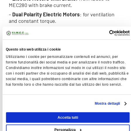
MEC280
with
brake
current.
-
Dual
Polarity
Electric Motors
:
for
ventilation
and
constant torque.
For technical
specifications,
please
contact us
!
Questo sito web utilizza i cookie
ELECTRIC MOTORS
Utilizziamo i cookie per personalizzare contenuti ed annunci, per
fornire funzionalità dei social media e per analizzare il nostro traffico.
Condividiamo inoltre informazioni sul modo in cui utilizzi il nostro sito
TECO motors in alluminum and cast iron -
con i nostri partner che si occupano di analisi dei dati web, pubblicità e
IE2, IE3
social media, i quali potrebbero combinarle con altre informazioni che
hai fornito loro o che hanno raccolto dal tuo utilizzo dei loro servizi.
VIMEC motors in aluminum and cast iron
- IE2, IE3, IE4
Mostra dettagli
Electric Motors for Special Uses
Accetta tutti
Personalizza