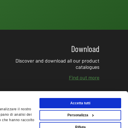
Download
Discover and download all our product
catalogues
Find out more
Accetta tutti
analizzare il nostro
upano di analisi dei
Personalizza
 o che hanno raccolto
inTrade
Rifiuta