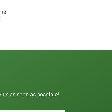
ons
!
y us as soon as possible!