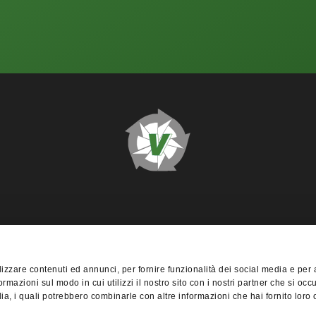
izzare contenuti ed annunci, per fornire funzionalità dei social media e per 
ormazioni sul modo in cui utilizzi il nostro sito con i nostri partner che si occ
ia, i quali potrebbero combinarle con altre informazioni che hai fornito loro
2655560239 Copyright 2023 - All rights reserved - made with
in W