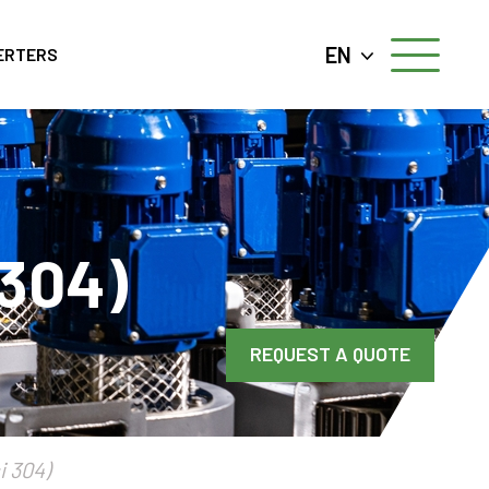
EN
ERTERS
 304)
REQUEST A QUOTE
i 304)