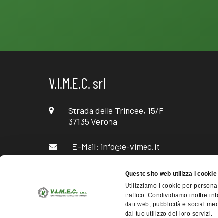
V.I.M.E.C. srl
Strada delle Trincee, 15/F
37135 Verona
E-Mail:
info@e-vimec.it
Tel: +39 045 855 0798
Questo sito web utilizza i cookie
Utilizziamo i cookie per personal
traffico. Condividiamo inoltre inf
dati web, pubblicità e social med
P.IVA 0
dal tuo utilizzo dei loro servizi.