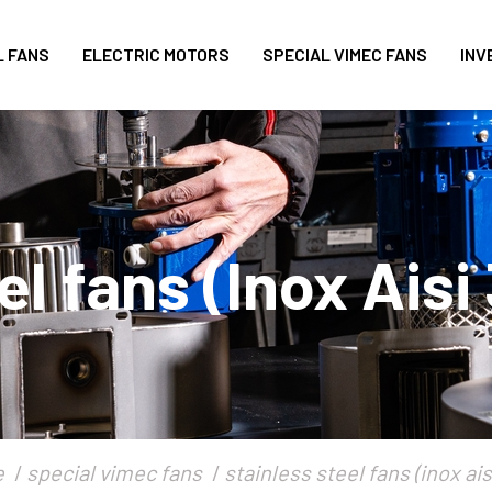
L FANS
ELECTRIC MOTORS
SPECIAL VIMEC FANS
INV
el fans (Inox Aisi
e
special vimec fans
stainless steel fans (inox ais