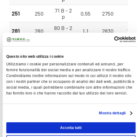
71 B - 2
251
250
0,55
2750
9 -
p
80 B - 2
281
280
1,1
2830
14 -
p
80 A - 2
282*
280
0,75
2830
12 -
p
Questo sito web utilizza i cookie
90 L - 2
Utilizziamo i cookie per personalizzare contenuti ed annunci, per
311
310
2,2
2850
20 -
p
fornire funzionalità dei social media e per analizzare il nostro traffico.
Condividiamo inoltre informazioni sul modo in cui utilizzi il nostro sito
90 S - 2
con i nostri partner che si occupano di analisi dei dati web, pubblicità e
312*
310
1,5
2850
18 -
p
social media, i quali potrebbero combinarle con altre informazioni che
hai fornito loro o che hanno raccolto dal tuo utilizzo dei loro servizi.
112 M - 2
351
350
4
2900
28 -
p
Mostra dettagli
100 L -
352
350
3
2900
25 -
2 p
Accetta tutti
132 S - 2
401
400
7,5
2900
40 -