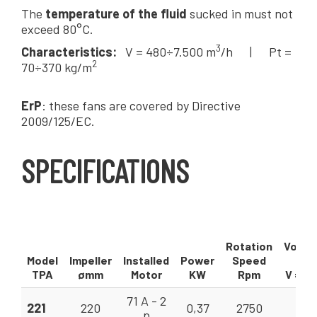
The
temperature of the fluid
sucked in must not
exceed 80°C.
3
Characteristics:
V = 480÷7.500 m
/h | Pt =
2
70÷370 kg/m
ErP
: these fans are covered by Directive
2009/125/EC.
SPECIFICATIONS
Rotation
Volum
Model
Impeller
Installed
Power
Speed
Fl
TPA
ømm
Motor
KW
Rpm
V = m
71 A - 2
221
220
0,37
2750
8 -
p