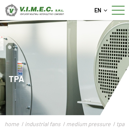
EN
TPA
home
industrial fans
medium pressure
tpa