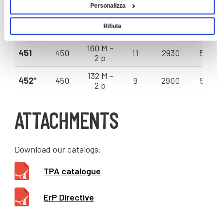
p
Personalizza
132 S - 2
402
400
5,5
2900
35 -
Rifiuta
p
160 M -
451
450
11
2930
56 -
2 p
132 M -
452*
450
9
2900
50 -
2 p
ATTACHMENTS
Download our catalogs.
TPA catalogue
ErP Directive