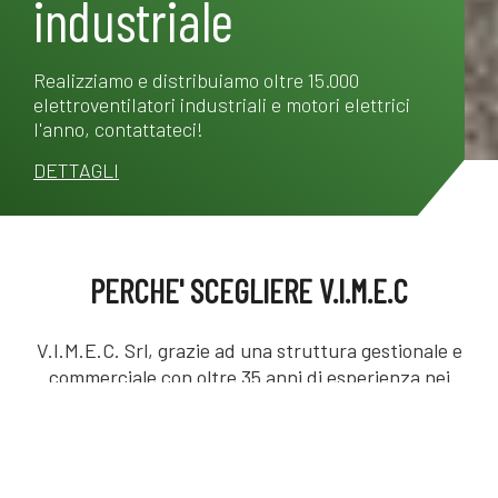
industriale
Realizziamo e distribuiamo oltre 15.000
elettroventilatori industriali e motori elettrici
l'anno, contattateci!
DETTAGLI
PERCHE' SCEGLIERE V.I.M.E.C
V.I.M.E.C. Srl, grazie ad una struttura gestionale e
commerciale con oltre 35 anni di esperienza nei
molteplici campi di applicazione della ventilazione
industriale e della trasmissione di potenza,
realizza e distribuisce annualmente oltre 15.000
elettro-ventilatori industriali e motori elettrici.