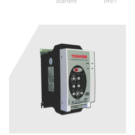
starters
tmc7