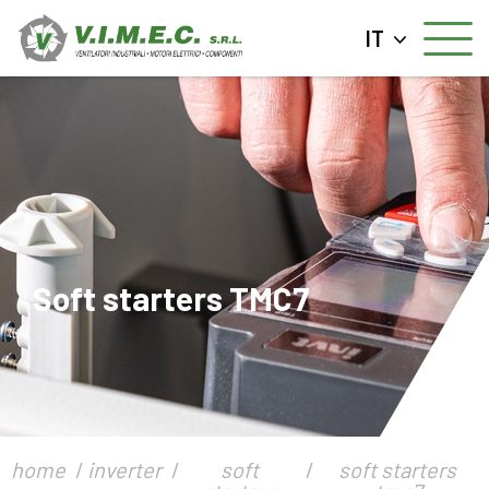
IT
Soft starters TMC7
home
inverter
soft
soft starters