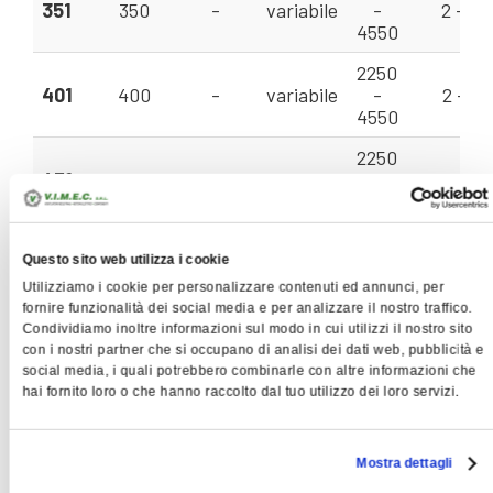
351
350
-
variabile
-
2 - 10
4550
2250
401
400
-
variabile
-
2 - 12
4550
2250
451
450
-
variabile
-
3 - 16,
4300
2100
501
500
-
variabile
-
3 - 15
Questo sito web utilizza i cookie
4050
Utilizziamo i cookie per personalizzare contenuti ed annunci, per
fornire funzionalità dei social media e per analizzare il nostro traffico.
2250
Condividiamo inoltre informazioni sul modo in cui utilizzi il nostro sito
561
560
-
variabile
-
3 - 13,
con i nostri partner che si occupano di analisi dei dati web, pubblicità e
4050
social media, i quali potrebbero combinarle con altre informazioni che
hai fornito loro o che hanno raccolto dal tuo utilizzo dei loro servizi.
2250
631
630
-
variabile
-
4 - 20
3600
Mostra dettagli