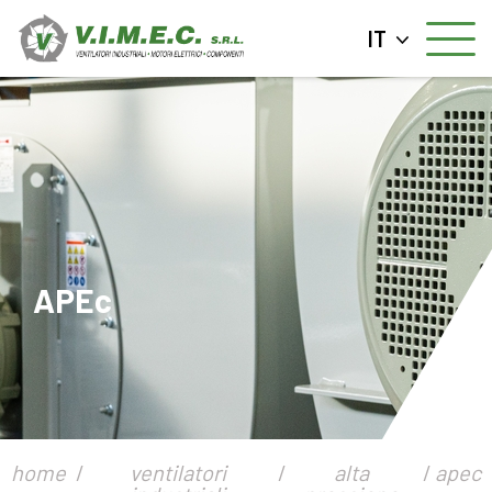
IT
APEc
home
ventilatori
alta
apec