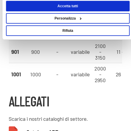
2250
711
710
-
variabile
-
6 - 22
Accetta tutti
3550
Personalizza
2250
801
800
-
variabile
-
9 - 35
Rifiuta
3350
2100
901
900
-
variabile
-
11 - 35
3150
2000
1001
1000
-
variabile
-
26 - 6
2950
ALLEGATI
Scarica i nostri cataloghi di settore.