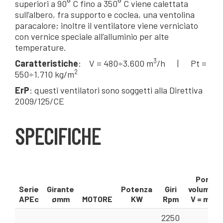
superiori a 90° C fino a 350° C viene calettata
sull’albero, fra supporto e coclea, una ventolina
paracalore; inoltre il ventilatore viene verniciato
con vernice speciale all’alluminio per alte
temperature.
3
Caratteristiche
: V = 480÷3.600 m
/h | Pt =
2
550÷1.710 kg/m
ErP
: questi ventilatori sono soggetti alla Direttiva
2009/125/CE
SPECIFICHE
Portat
Serie
Girante
Potenza
Giri
volumetr
APEc
ømm
MOTORE
KW
Rpm
V = m³/m
2250