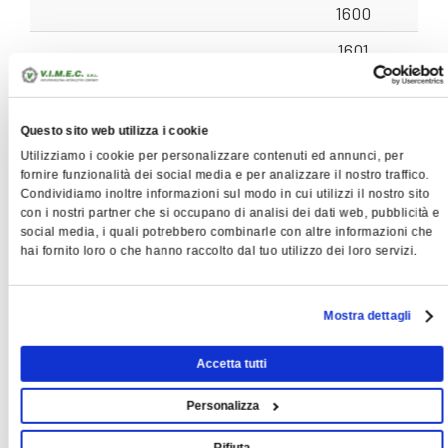
1600
1601
631.2
630
-
variabile
-
240 - 
2420
710 -
Questo sito web utilizza i cookie
711.1
710
-
variabile
210 - 
1400
Utilizziamo i cookie per personalizzare contenuti ed annunci, per
fornire funzionalità dei social media e per analizzare il nostro traffico.
1401
Condividiamo inoltre informazioni sul modo in cui utilizzi il nostro sito
711.2
710
-
variabile
-
325 - 
con i nostri partner che si occupano di analisi dei dati web, pubblicità e
2180
social media, i quali potrebbero combinarle con altre informazioni che
hai fornito loro o che hanno raccolto dal tuo utilizzo dei loro servizi.
630
801.1
800
-
variabile
-
202 - 
1250
Mostra dettagli
1251
801.2
800
-
variabile
-
390 - 
Accetta tutti
1925
Personalizza
560
901.1
900
-
variabile
-
295 - 
Rifiuta