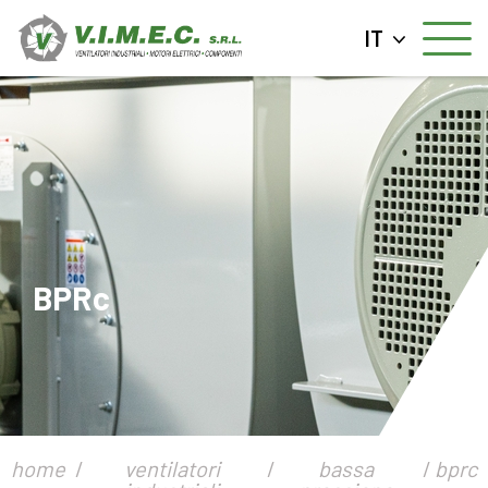
IT
BPRc
home
ventilatori
bassa
bprc