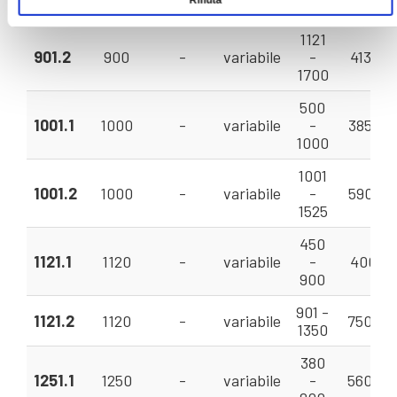
1120
1121
901.2
900
-
variabile
-
413 - 1
1700
500
1001.1
1000
-
variabile
-
385 - 1
1000
1001
1001.2
1000
-
variabile
-
590 - 1
1525
450
1121.1
1120
-
variabile
-
400 - 
900
901 -
1121.2
1120
-
variabile
750 - 1
1350
380
1251.1
1250
-
variabile
-
560 - 1