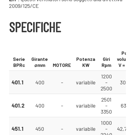
2009/125/CE
SPECIFICHE
Porta
Serie
Girante
Potenza
Giri
volumet
BPRc
ømm
MOTORE
KW
Rpm
V = m³/
1200
401.1
400
-
variabile
-
30 - 9
2500
2501
401.2
400
-
variabile
-
63 - 2
3350
1000
451.1
450
-
variabile
-
42,7 - 1
2240