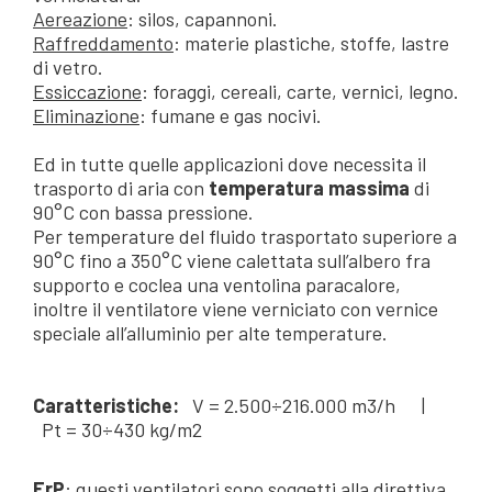
Aereazione
: silos, capannoni.
Raffreddamento
: materie plastiche, stoffe, lastre
di vetro.
Essiccazione
: foraggi, cereali, carte, vernici, legno.
Eliminazione
: fumane e gas nocivi.
Ed in tutte quelle applicazioni dove necessita il
trasporto di aria con
temperatura massima
di
90°C con bassa pressione.
Per temperature del fluido trasportato superiore a
90°C fino a 350°C viene calettata sull’albero fra
supporto e coclea una ventolina paracalore,
inoltre il ventilatore viene verniciato con vernice
speciale all’alluminio per alte temperature.
Caratteristiche:
V = 2.500÷216.000 m3/h |
Pt = 30÷430 kg/m2
ErP
: questi ventilatori sono soggetti alla direttiva