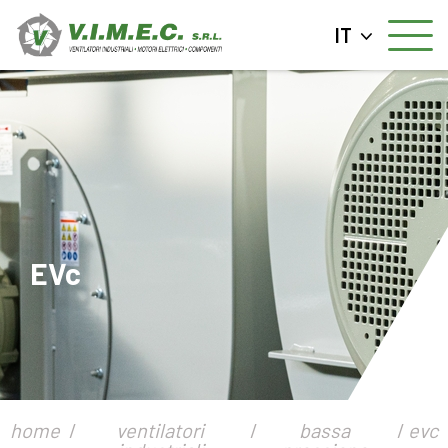
IT
EVc
home
ventilatori
bassa
evc