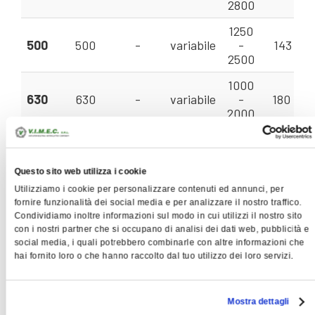
2800
1250
500
500
-
variabile
-
143 - 2
2500
1000
630
630
-
variabile
-
180 - 2
2000
900
710
710
-
variabile
-
240 - 3
1800
Questo sito web utilizza i cookie
Utilizziamo i cookie per personalizzare contenuti ed annunci, per
900
fornire funzionalità dei social media e per analizzare il nostro traffico.
800
800
-
variabile
-
285 - 4
Condividiamo inoltre informazioni sul modo in cui utilizzi il nostro sito
1800
con i nostri partner che si occupano di analisi dei dati web, pubblicità e
social media, i quali potrebbero combinarle con altre informazioni che
800
hai fornito loro o che hanno raccolto dal tuo utilizzo dei loro servizi.
900
900
-
variabile
-
325 - 4
1600
710 -
Mostra dettagli
1000
1000
-
variabile
360 - 5