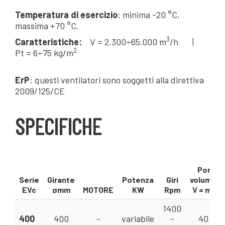
Temperatura di esercizio
: minima -20 °C,
massima +70 °C.
3
Caratteristiche:
V = 2.300÷65.000 m
/h |
2
Pt = 6÷75 kg/m
ErP
: questi ventilatori sono soggetti alla direttiva
2009/125/CE
SPECIFICHE
Portat
Serie
Girante
Potenza
Giri
volumetr
EVc
ømm
MOTORE
KW
Rpm
V = m³/m
1400
400
400
-
variabile
-
40 - 6