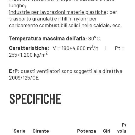
lunghe;
industrie per lavorazioni materie plastiche
: per
trasporto granulati e rifili in nylon; per
caricamento combustibili solidi nelle caldaie, ecc.
Temperatura massima dell’aria
: 80°C.
3
Caratteristiche:
V = 180÷4.800 m
/h | Pt =
2
255÷1.200 kg/m
ErP
: questi ventilatori sono soggetti alla direttiva
2009/125/CE
SPECIFICHE
Porta
Serie
Girante
Potenza
Giri
volumet