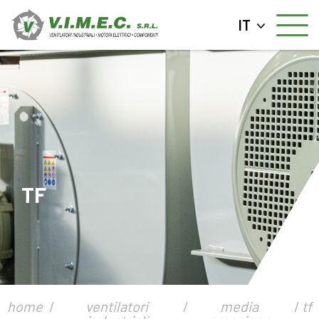
IT
TF
home
ventilatori
media
tf