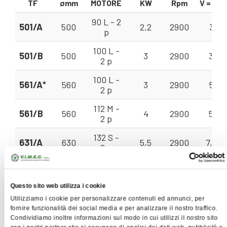
TF
ømm
MOTORE
KW
Rpm
V = m³
90 L - 2
501/A
500
2,2
2900
3 - 1
p
100 L -
501/B
500
3
2900
3 - 2
2 p
100 L -
561/A*
560
3
2900
5 - 1
2 p
112 M -
561/B
560
4
2900
5 - 2
2 p
132 S -
631/A
630
5,5
2900
7,1 - 
2 p
132 S -
631/B
630
7,5
2900
7,1 - 
2 p
Questo sito web utilizza i cookie
132 M -
711/A*
710
9
2950
12 - 
Utilizziamo i cookie per personalizzare contenuti ed annunci, per
2 p
fornire funzionalità dei social media e per analizzare il nostro traffico.
Condividiamo inoltre informazioni sul modo in cui utilizzi il nostro sito
160 M -