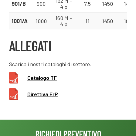
132 M -
901/B
900
7,5
1450
14 - 
4 p
160 M -
1001/A
1000
11
1450
18 - 
4 p
ALLEGATI
Scarica i nostri cataloghi di settore.
Catalogo TF
Direttiva ErP
RICHIEDI PREVENTIVO