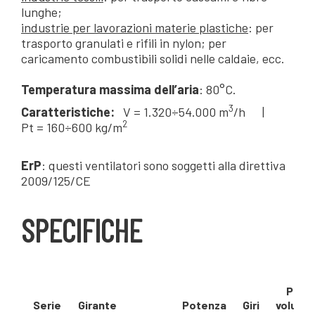
lunghe;
industrie per lavorazioni materie plastiche
: per
trasporto granulati e rifili in nylon; per
caricamento combustibili solidi nelle caldaie, ecc.
Temperatura massima dell’aria
: 80°C.
3
Caratteristiche:
V = 1.320÷54.000 m
/h |
2
Pt = 160÷600 kg/m
ErP
: questi ventilatori sono soggetti alla direttiva
2009/125/CE
SPECIFICHE
Port
Serie
Girante
Potenza
Giri
volumet