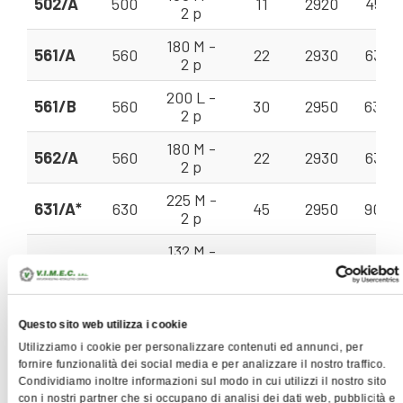
502/A
500
11
2920
45 - 
2 p
180 M -
561/A
560
22
2930
63 - 
2 p
200 L -
561/B
560
30
2950
63 - 
2 p
180 M -
562/A
560
22
2930
63 - 
2 p
225 M -
631/A*
630
45
2950
90 - 
2 p
132 M -
631/B
630
7,5
1450
45 - 
4 p
160 M -
711/A
710
11
1450
63 - 
4 p
Questo sito web utilizza i cookie
Utilizziamo i cookie per personalizzare contenuti ed annunci, per
132 M -
712/A*
710
7,5
1450
63 - 
fornire funzionalità dei social media e per analizzare il nostro traffico.
4 p
Condividiamo inoltre informazioni sul modo in cui utilizzi il nostro sito
con i nostri partner che si occupano di analisi dei dati web, pubblicità e