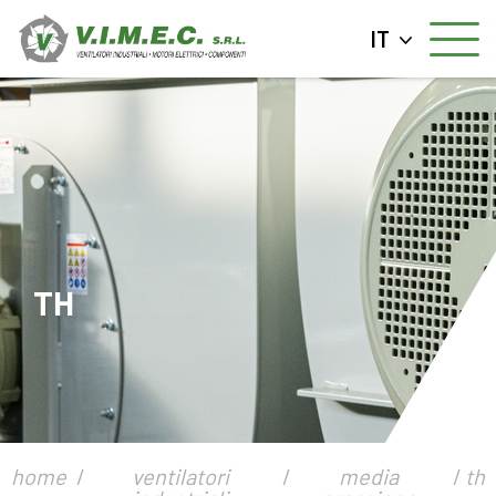
IT
TH
home
ventilatori
media
th