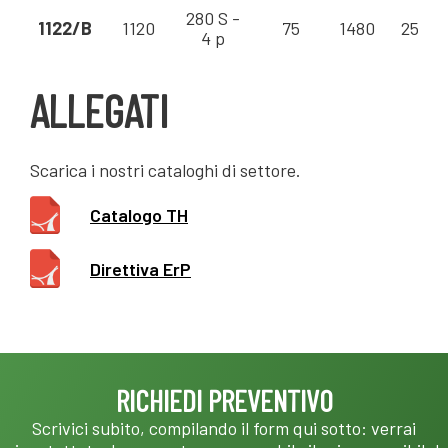
280 S -
1122/B
1120
75
1480
250 - 
4 p
ALLEGATI
Scarica i nostri cataloghi di settore.
Catalogo TH
Direttiva ErP
RICHIEDI PREVENTIVO
Scrivici subito, compilando il form qui sotto: verrai