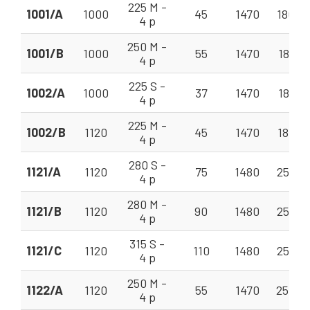
225 M -
1001/A
1000
45
1470
180 - 
4 p
250 M -
1001/B
1000
55
1470
180 - 
4 p
225 S -
1002/A
1000
37
1470
180 - 
4 p
225 M -
1002/B
1120
45
1470
180 - 
4 p
280 S -
1121/A
1120
75
1480
250 -
4 p
280 M -
1121/B
1120
90
1480
250 - 
4 p
315 S -
1121/C
1120
110
1480
250 -
4 p
250 M -
1122/A
1120
55
1470
250 -
4 p