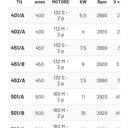
TH
ømm
MOTORE
KW
Rpm
V = m³
132 S -
401/A
400
5,5
2890
22 - 
2 p
112 M -
402/A
400
4
2910
22 - 
2 p
132 S -
451/A
450
7,5
2890
31 - 
2 p
132 M -
451/B
450
9
2900
31 - 
2 p
132 S -
452/A
450
7,5
2890
31 - 
2 p
160 M -
501/A
500
11
2920
45 - 
2 p
160 M -
501/B
500
15
2920
45 - 
2 p
160 M -