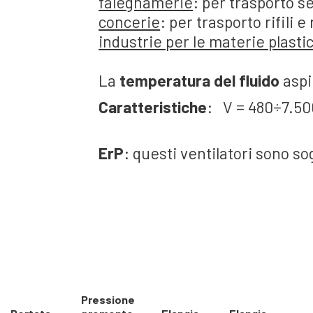
falegnamerie
: per trasporto se
concerie
: per trasporto rifili e
industrie per le materie plasti
La
temperatura del fluido
aspi
Caratteristiche
: V = 480÷7.5
ErP
: questi ventilatori sono so
Pressione