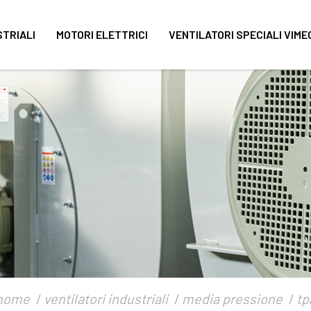
STRIALI
MOTORI ELETTRICI
VENTILATORI SPECIALI VIME
home
ventilatori industriali
media pressione
tp