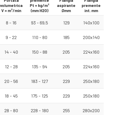
Portata
premente
Flangia
Flangia
volumetrica
Pt = kg/m²
aspirante
premente
V = m³/min
(mm H2O)
Ømm
int. mm
8 - 16
93 - 69,5
129
140x100
9 - 22
110 - 80
185
200x140
14 - 40
150 - 88
205
224x160
12 - 28
135 - 94
205
224x160
20 - 56
183 - 127
229
250x180
18 - 45
175 - 125
229
250x180
28 - 80
228 - 180
255
280x200