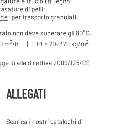
gature e trucioli di legno;
 rasature di pelli;
che
: per trasporto granulati.
rato non deve superare gli 80°C.
3
2
00 m
/h | Pt = 70÷370 kg/m
ggetti alla direttiva 2009/125/CE
ALLEGATI
Scarica i nostri cataloghi di