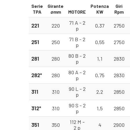
Serie
Girante
Potenza
Giri
TPA
ømm
MOTORE
KW
Rpm
71 A - 2
221
220
0,37
2750
p
71 B - 2
251
250
0,55
2750
p
80 B - 2
281
280
1,1
2830
p
80 A - 2
282*
280
0,75
2830
p
90 L - 2
311
310
2,2
2850
p
90 S - 2
312*
310
1,5
2850
p
112 M -
351
350
4
2900
2 p