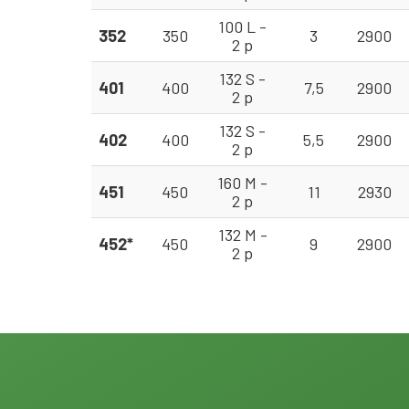
100 L -
352
350
3
2900
2 p
132 S -
401
400
7,5
2900
2 p
132 S -
402
400
5,5
2900
2 p
160 M -
451
450
11
2930
2 p
132 M -
452*
450
9
2900
2 p