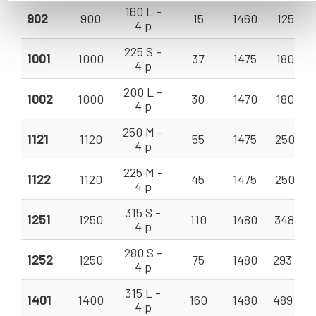
160 L -
902
900
15
1460
125 - 3
4 p
225 S -
1001
1000
37
1475
180 - 6
4 p
200 L -
1002
1000
30
1470
180 - 5
4 p
250 M -
1121
1120
55
1475
250 - 9
4 p
225 M -
1122
1120
45
1475
250 - 6
4 p
315 S -
1251
1250
110
1480
348 - 1
4 p
280 S -
1252
1250
75
1480
293 - 1
4 p
315 L -
1401
1400
160
1480
489 - 1
4 p