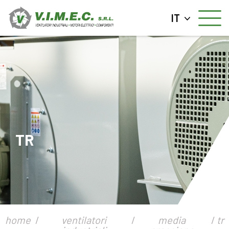
IT
TR
home
ventilatori
media
tr