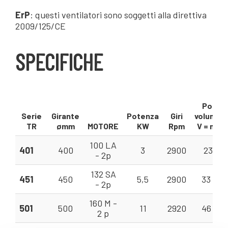
ErP
: questi ventilatori sono soggetti alla direttiva
2009/125/CE
SPECIFICHE
Portat
Serie
Girante
Potenza
Giri
volumetr
TR
ømm
MOTORE
KW
Rpm
V = m³/
100 LA
401
400
3
2900
23 - 8
- 2p
132 SA
451
450
5,5
2900
33 - 1
- 2p
160 M -
501
500
11
2920
46 - 1
2 p