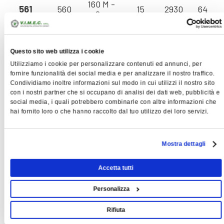
160 M -
561
560
15
2930
64 - 2
2 p
200 LA
631/A
630
30
2950
92 - 3
- 2p
Questo sito web utilizza i cookie
112 M -
Utilizziamo i cookie per personalizzare contenuti ed annunci, per
631/B
630
4
1440
45 - 1
4 p
fornire funzionalità dei social media e per analizzare il nostro traffico.
Condividiamo inoltre informazioni sul modo in cui utilizzi il nostro sito
180 M -
con i nostri partner che si occupano di analisi dei dati web, pubblicità e
632
630
22
2950
79 - 2
2 p
social media, i quali potrebbero combinarle con altre informazioni che
hai fornito loro o che hanno raccolto dal tuo utilizzo dei loro servizi.
132 S -
711
710
5,5
1440
63 - 2
4 p
Mostra dettagli
160 M -
801
800
11
1460
90 - 3
4 p
Accetta tutti
132 M -
802
800
7,5
1450
90 - 2
4 p
Personalizza
180 L -
901
900
22
1470
125 - 4
Rifiuta
4 p